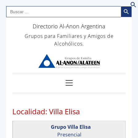
Botón de bús
Buscar:
B
Saltar
Directorio Al-Anon Argentina
al
contenido
Grupos para Familiares y Amigos de
Alcohólicos.
Menú
principal
Localidad:
Villa Elisa
Grupo Villa Elisa
Presencial