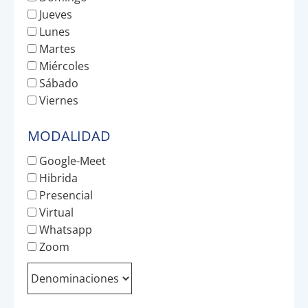
Jueves
Lunes
Martes
Miércoles
Sábado
Viernes
MODALIDAD
Google-Meet
Hibrida
Presencial
Virtual
Whatsapp
Zoom