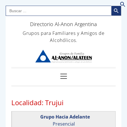
Botón de bús
Buscar:
B
Saltar
Directorio Al-Anon Argentina
al
contenido
Grupos para Familiares y Amigos de
Alcohólicos.
Menú
principal
Localidad:
Trujui
Grupo Hacia Adelante
Presencial