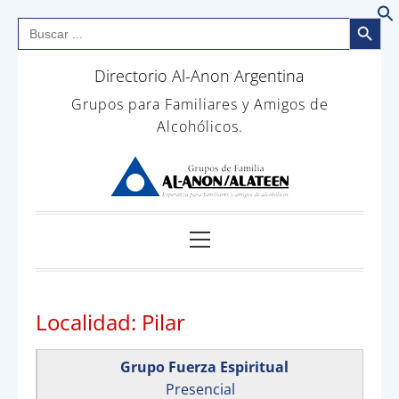
Botón de bús
Buscar:
B
Saltar
Directorio Al-Anon Argentina
al
contenido
Grupos para Familiares y Amigos de
Alcohólicos.
Menú
principal
Localidad:
Pilar
Grupo Fuerza Espiritual
Presencial