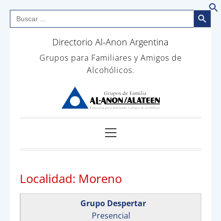
Botón de bús
Buscar:
B
Saltar
Directorio Al-Anon Argentina
al
contenido
Grupos para Familiares y Amigos de
Alcohólicos.
Menú
principal
Localidad:
Moreno
Grupo Despertar
Presencial