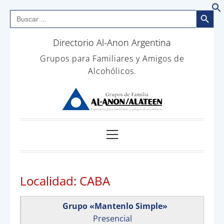
Botón de bús
Buscar:
B
Saltar
Directorio Al-Anon Argentina
al
contenido
Grupos para Familiares y Amigos de
Alcohólicos.
Menú
principal
Localidad:
CABA
Grupo «Mantenlo Simple»
Presencial