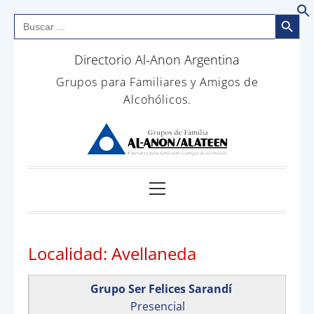
Botón de bús
Buscar:
B
Saltar
Directorio Al-Anon Argentina
al
contenido
Grupos para Familiares y Amigos de
Alcohólicos.
Menú
principal
Localidad:
Avellaneda
Grupo Ser Felices Sarandí
Presencial