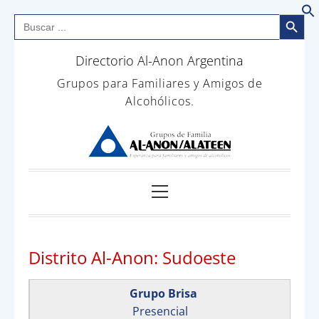
Botón de bús
Buscar:
B
Saltar
Directorio Al-Anon Argentina
al
contenido
Grupos para Familiares y Amigos de
Alcohólicos.
Menú
principal
Distrito Al-Anon:
Sudoeste
Grupo Brisa
Presencial