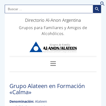
Botón de bús
Buscar:
B
Saltar
Directorio Al-Anon Argentina
al
contenido
Grupos para Familiares y Amigos de
Alcohólicos.
Menú
principal
Grupo Alateen en Formación
«Calma»
Denominación:
Alateen