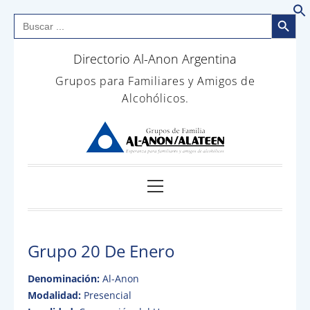
Botón de bús
Buscar:
B
Saltar
Directorio Al-Anon Argentina
al
contenido
Grupos para Familiares y Amigos de
Alcohólicos.
Menú
principal
Grupo 20 De Enero
Denominación:
Al-Anon
Modalidad:
Presencial